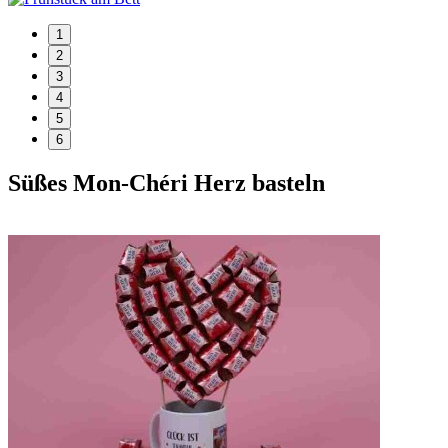
1
2
3
4
5
6
Süßes Mon-Chéri Herz basteln