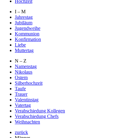
Hochzeit
I – M
Jahrestag
Jubiläum
Jugendweihe
Kommunion
Konfirmation
Liebe
Muttertag
N – Z
Namenstag
Nikolaus
Ostern
Silberhochzeit
Taufe
Trauer
Valentinstag
Vatertag
Verabschiedung Kollegen
Verabschiedung Chefs
Weihnachten
zurück
Männer