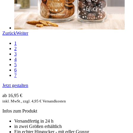
Zurück
Weiter
1
2
3
4
5
6
7
Jetzt gestalten
ab 16,95 €
inkl. MwSt., zzgl. 4,95 € Versandkosten
Infos zum Produkt
Versandfertig in 24 h
in zwei Größen erhältlich
Ein echter Hingucker - mit edler Gravur