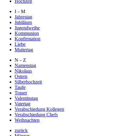
Hochzeit
I – M
Jahrestag
Jubiläum
Jugendweihe
Kommunion
Konfirmation
Liebe
Muttertag
N – Z
Namenstag
Nikolaus
Ostern
Silberhochzeit
Taufe
Trauer
Valentinstag
Vatertag
Verabschiedung Kollegen
Verabschiedung Chefs
Weihnachten
zurück
Männer