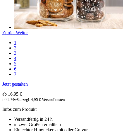
Zurück
Weiter
1
2
3
4
5
6
7
Jetzt gestalten
ab 16,95 €
inkl. MwSt., zzgl. 4,95 € Versandkosten
Infos zum Produkt
Versandfertig in 24 h
in zwei Größen erhältlich
Ein echter Hingucker - mit edler Gravur