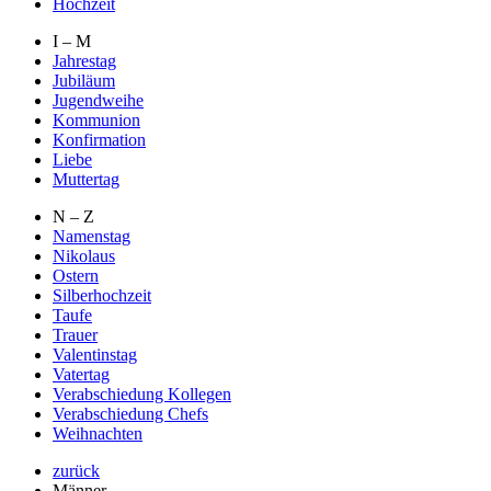
Hochzeit
I – M
Jahrestag
Jubiläum
Jugendweihe
Kommunion
Konfirmation
Liebe
Muttertag
N – Z
Namenstag
Nikolaus
Ostern
Silberhochzeit
Taufe
Trauer
Valentinstag
Vatertag
Verabschiedung Kollegen
Verabschiedung Chefs
Weihnachten
zurück
Männer