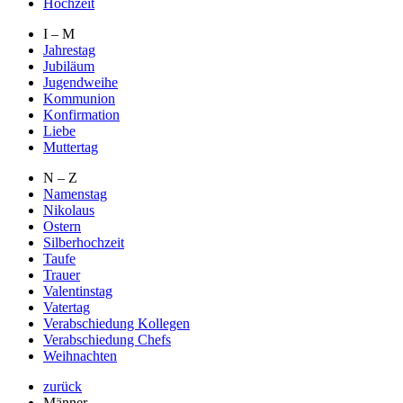
Hochzeit
I – M
Jahrestag
Jubiläum
Jugendweihe
Kommunion
Konfirmation
Liebe
Muttertag
N – Z
Namenstag
Nikolaus
Ostern
Silberhochzeit
Taufe
Trauer
Valentinstag
Vatertag
Verabschiedung Kollegen
Verabschiedung Chefs
Weihnachten
zurück
Männer