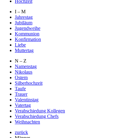
Hochzeit
I – M
Jahrestag
Jubiläum
Jugendweihe
Kommunion
Konfirmation
Liebe
Muttertag
N – Z
Namenstag
Nikolaus
Ostern
Silberhochzeit
Taufe
Trauer
Valentinstag
Vatertag
Verabschiedung Kollegen
Verabschiedung Chefs
Weihnachten
zurück
Männer