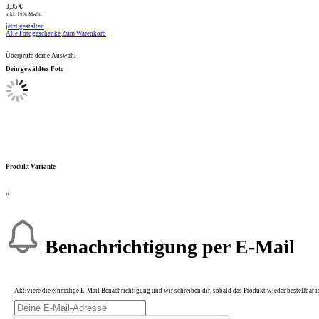
3,95 €
inkl. 19% MwSt.
jetzt gestalten
Alle Fotogeschenke
Zum Warenkorb
Überprüfe deine Auswahl
Dein gewähltes Foto
Produkt Variante
×
Benachrichtigung per E-Mail
Aktiviere die einmalige E-Mail Benachrichtigung und wir schreiben dir, sobald das Produkt wieder bestellbar is