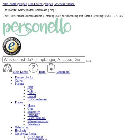
Zum Inhalt springen
Zum Footer springen
Geschenk suchen
Das Produkt wurde in den Warenkorb gelegt.
Über 100 Geschenkideen
Sichere Lieferung
Kauf auf Rechnung mit Klarna
Beratung: 06841-979165
Mein Konto
Hilfe
Warenkorb
Fotogeschenke
Gravur
Männer
Papa
Opa
Bruder
Freund
DIY Geschenke
Frauen
Mama
Oma
Schwester
Freundin
Beste Freundin
Schwiegermutter
Patentante
Geburtstag
Hochzeit
Geschenke finden
Alle Anlässe