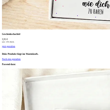
Geschenkschachtel
3,95 €
inkl. 19% MwSt.
jetzt gestalten
Dein Produkt liegt im Warenkorb.
Noch eins gestalten
Passend dazu: