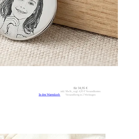
für
34,95 €
inkl. MwSt., zzgl.
4,95 €
Versandkosten
In den Warenkorb
Versandfertig in 2 Werktagen