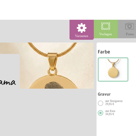
Vorlagen
Fotos
Varianten
Farbe
Gravur
mit Textgravur
29,95 €
mit Foto
34,95 €