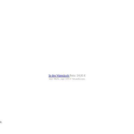
In den Warenkorb
Preis:
34,95 €
inkl. MwSt., zzgl. 4,95 € Versandkosten
t.