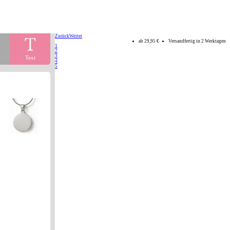
Zurück
Weiter
ab
29,95 €
Versandfertig in 2 Werktagen
1
2
3
Text
4
5