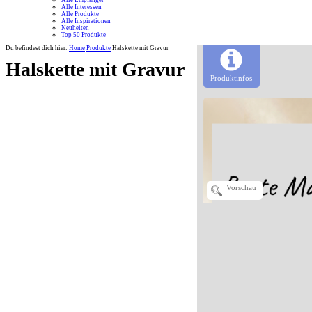
Alle Empfänger
Alle Interessen
Alle Produkte
Alle Inspirationen
Neuheiten
Top 50 Produkte
Du befindest dich hier:
Home
Produkte
Halskette mit Gravur
Halskette mit Gravur
Produktinfos
Vorschau