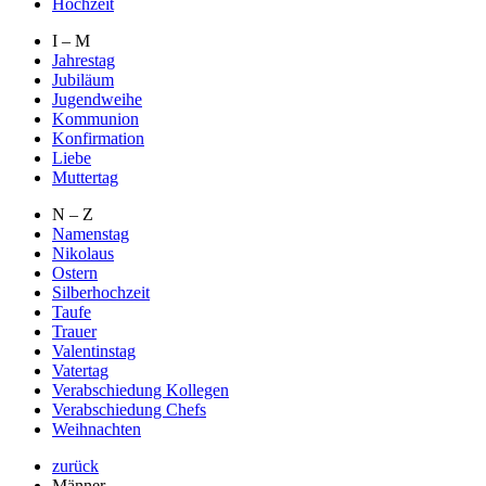
Hochzeit
I – M
Jahrestag
Jubiläum
Jugendweihe
Kommunion
Konfirmation
Liebe
Muttertag
N – Z
Namenstag
Nikolaus
Ostern
Silberhochzeit
Taufe
Trauer
Valentinstag
Vatertag
Verabschiedung Kollegen
Verabschiedung Chefs
Weihnachten
zurück
Männer