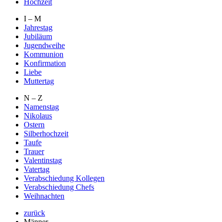
Hochzeit
I – M
Jahrestag
Jubiläum
Jugendweihe
Kommunion
Konfirmation
Liebe
Muttertag
N – Z
Namenstag
Nikolaus
Ostern
Silberhochzeit
Taufe
Trauer
Valentinstag
Vatertag
Verabschiedung Kollegen
Verabschiedung Chefs
Weihnachten
zurück
Männer