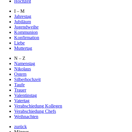
Hochzeit
I – M
Jahrestag
Jubiläum
Jugendweihe
Kommunion
Konfirmation
Liebe
Muttertag
N – Z
Namenstag
Nikolaus
Ostern
Silberhochzeit
Taufe
Trauer
Valentinstag
Vatertag
Verabschiedung Kollegen
Verabschiedung Chefs
Weihnachten
zurück
Männer