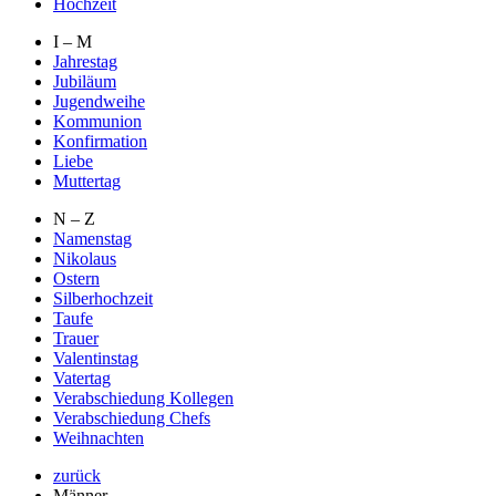
Hochzeit
I – M
Jahrestag
Jubiläum
Jugendweihe
Kommunion
Konfirmation
Liebe
Muttertag
N – Z
Namenstag
Nikolaus
Ostern
Silberhochzeit
Taufe
Trauer
Valentinstag
Vatertag
Verabschiedung Kollegen
Verabschiedung Chefs
Weihnachten
zurück
Männer