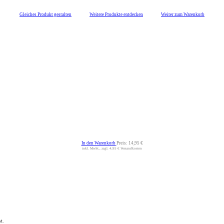
Gleiches Produkt gestalten
Weitere Produkte entdecken
Weiter zum Warenkorb
In den Warenkorb
Preis:
14,95 €
inkl. MwSt., zzgl. 4,95 € Versandkosten
t.