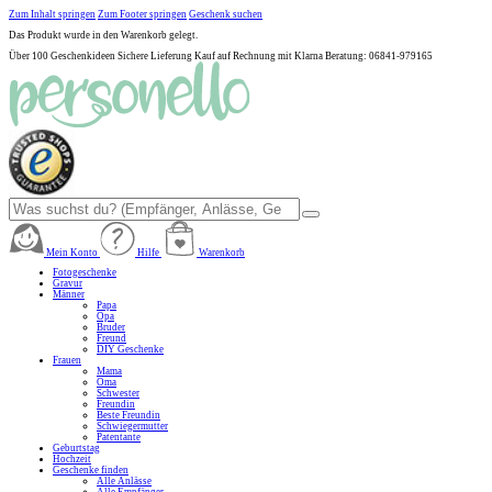
Zum Inhalt springen
Zum Footer springen
Geschenk suchen
Das Produkt wurde in den Warenkorb gelegt.
Über 100 Geschenkideen
Sichere Lieferung
Kauf auf Rechnung mit Klarna
Beratung: 06841-979165
Mein Konto
Hilfe
Warenkorb
Fotogeschenke
Gravur
Männer
Papa
Opa
Bruder
Freund
DIY Geschenke
Frauen
Mama
Oma
Schwester
Freundin
Beste Freundin
Schwiegermutter
Patentante
Geburtstag
Hochzeit
Geschenke finden
Alle Anlässe