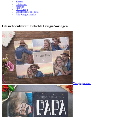
Kissen
Fototassen
Fotouhr
LED-Lampe
Schieferplatte mit Foto
Alle Fotogeschenke
Glasschneidebrett: Beliebte Design-Vorlagen
Vorlage gestalten