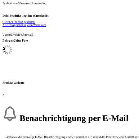
Produkt zum Warenkorb hinzugefügt
Dein Produkt liegt im Warenkorb.
Gleiches Produkt gestalten
Alle Fotogeschenke
Zum Warenkorb
Überprüfe deine Auswahl
Dein gewähltes Foto
Produkt Variante
×
Benachrichtigung per E-Mail
Aktiviere die einmalige E-Mail Benachrichtigung und wir schreiben dir, sobald das Produkt wieder bestellbar is