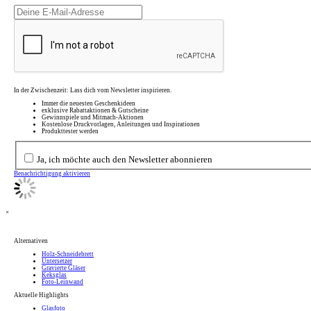
In der Zwischenzeit: Lass dich vom Newsletter inspirieren.
Immer die neuesten Geschenkideen
exklusive Rabattaktionen & Gutscheine
Gewinnspiele und Mitmach-Aktionen
Kostenlose Druckvorlagen, Anleitungen und Inspirationen
Produkttester werden
Ja, ich möchte auch den Newsletter abonnieren
Benachrichtigung aktivieren
×
Alternativen
Holz-Schneidebrett
Untersetzer
Gravierte Gläser
Keksglas
Foto-Leinwand
Aktuelle Highlights
Glasfoto