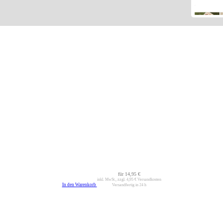
für
14,95 €
inkl. MwSt., zzgl.
4,95 €
Versandkosten
In den Warenkorb
Versandfertig in 24 h