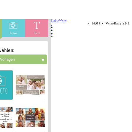
Zurück
Weiter
14,95 €
Versandfertig in 24 h
1
2
3
Fotos
Text
4
ählen:
▼