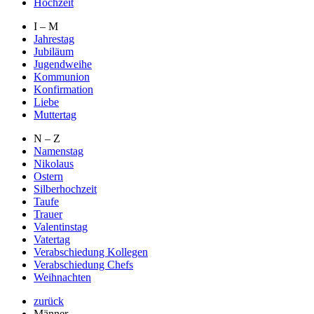
Hochzeit
I – M
Jahrestag
Jubiläum
Jugendweihe
Kommunion
Konfirmation
Liebe
Muttertag
N – Z
Namenstag
Nikolaus
Ostern
Silberhochzeit
Taufe
Trauer
Valentinstag
Vatertag
Verabschiedung Kollegen
Verabschiedung Chefs
Weihnachten
zurück
Männer