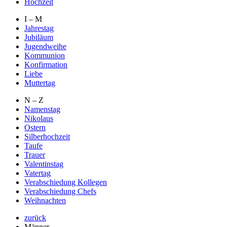
Hochzeit
I – M
Jahrestag
Jubiläum
Jugendweihe
Kommunion
Konfirmation
Liebe
Muttertag
N – Z
Namenstag
Nikolaus
Ostern
Silberhochzeit
Taufe
Trauer
Valentinstag
Vatertag
Verabschiedung Kollegen
Verabschiedung Chefs
Weihnachten
zurück
Männer