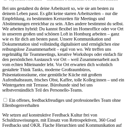
Bei uns gestaltest du deine Arbeitszeit so, wie sie am besten zu
deinem Leben passt. Es gibt keine starren Arbeitszeiten – nur die
Empfehlung, zu bestimmten Kernzeiten für Meetings und
Abstimmungen erreichbar zu sein. Alles andere bestimmst du selbst.
Wir arbeiten hybrid: Du kannst flexibel im Homeoffice oder vor Ort
in unserem großen und schönen Loft in Homburg arbeiten – ganz
wie es für dich am besten passt. Unsere Kommunikation und
Dokumentation sind vollständig digitalisiert und ermöglichen eine
reibungslose Zusammenarbeit – egal von wo. Wir treffen uns
regelmäßig für Teammeetings, kreative Workshops oder einfach für
den persönlichen Austausch vor Ort – weil Zusammenarbeit auch
vom echten Miteinander lebt. Vor Ort erwarten dich wohnlich
gestaltete Think Tanks, moderne Großraumbüros,
Präsentationsräume, eine gemütliche Küche mit großem
Aufenthaltsraum, frisches Obst, Kaffee, tolle Kolleg:innen – und ein
Wintergarten mit Terrasse. Bürohunde sind bei uns
selbstverständlich Teil des Personello-Teams.
Ein offenes, feedbackfreudiges und professionelles Team ohne
Ellenbogenverhalten
Wir setzen auf konstruktive Feedback Kultur frei von
Schuldzuweisungen, mit Einsatz von Retrospektiven, 360 Grad
Feedbacks und OKR. Flache Hierarchien und Kommunikation auf