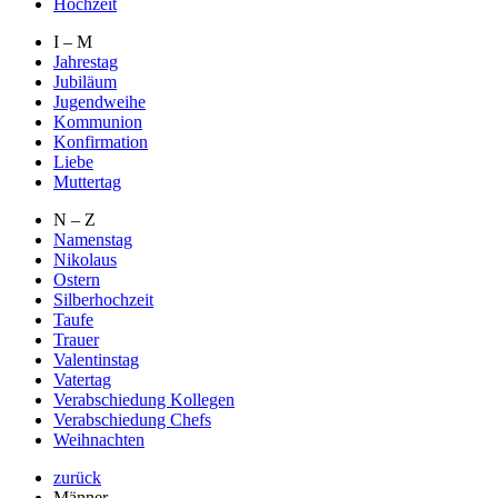
Hochzeit
I – M
Jahrestag
Jubiläum
Jugendweihe
Kommunion
Konfirmation
Liebe
Muttertag
N – Z
Namenstag
Nikolaus
Ostern
Silberhochzeit
Taufe
Trauer
Valentinstag
Vatertag
Verabschiedung Kollegen
Verabschiedung Chefs
Weihnachten
zurück
Männer