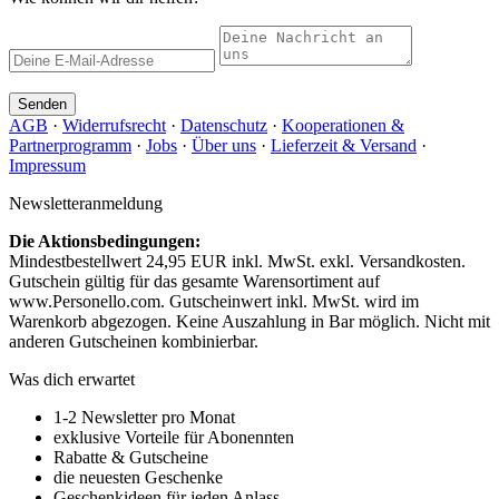
Senden
AGB
·
Widerrufsrecht
·
Datenschutz
·
Kooperationen &
Partnerprogramm
·
Jobs
·
Über uns
·
Lieferzeit & Versand
·
Impressum
Newsletteranmeldung
Die Aktionsbedingungen:
Mindestbestellwert 24,95 EUR inkl. MwSt. exkl. Versandkosten.
Gutschein gültig für das gesamte Warensortiment auf
www.Personello.com. Gutscheinwert inkl. MwSt. wird im
Warenkorb abgezogen. Keine Auszahlung in Bar möglich. Nicht mit
anderen Gutscheinen kombinierbar.
Was dich erwartet
1-2 Newsletter pro Monat
exklusive Vorteile für Abonennten
Rabatte & Gutscheine
die neuesten Geschenke
Geschenkideen für jeden Anlass