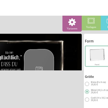
Vorlagen
Varianten
Form
Paneel
Größe
Klein (8 x 6 cm)
19,95 €
Mittel (10,5 x 8 c
29,95 €
Groß (14 x 10,5 c
39,95 €