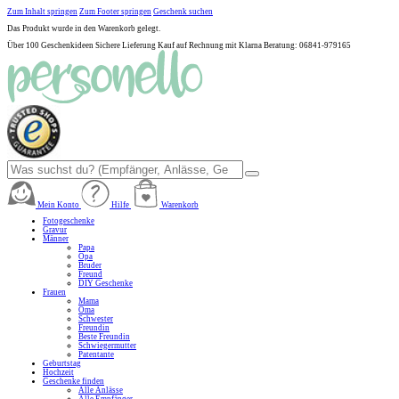
Zum Inhalt springen
Zum Footer springen
Geschenk suchen
Das Produkt wurde in den Warenkorb gelegt.
Über 100 Geschenkideen
Sichere Lieferung
Kauf auf Rechnung mit Klarna
Beratung: 06841-979165
Mein Konto
Hilfe
Warenkorb
Fotogeschenke
Gravur
Männer
Papa
Opa
Bruder
Freund
DIY Geschenke
Frauen
Mama
Oma
Schwester
Freundin
Beste Freundin
Schwiegermutter
Patentante
Geburtstag
Hochzeit
Geschenke finden
Alle Anlässe