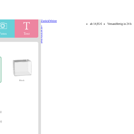
Zurück
Weiter
ab
14,95 €
Versandfertig in 24 h
1
2
3
Fotos
Text
4
5
6
Block
m)
m)