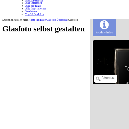
Alle Empfänger
Alle Interessen
Alle Produkte
Alle Inspirationen
Neuheiten
Top 50 Produkte
Du befindest dich hier:
Home
Produkte
Glasfoto Übersicht
Glasfoto
Glasfoto selbst gestalten
Produktinfos
Vorschau