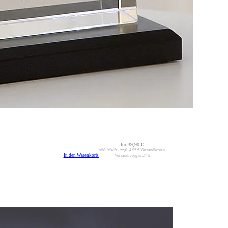
für
39,90 €
inkl. MwSt., zzgl.
4,95 €
Versandkosten
In den Warenkorb
Versandfertig in 24 h