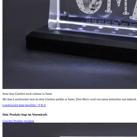
Setze dein Glasfoto noch schöner in Szene
Mit dem Leuchtsockel setzt du dein Glasfoto perfekt in Szene. Dein Motiv wird von unten beleuchtet und dadurch 
Leuchtsockel dazu bestellen + 9,95 €
Dein Produkt liegt im Warenkorb.
Gleiches Produkt gestalten