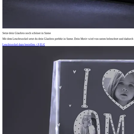
Setze dein Glasfoto noch schöner in Szene
Mit dem Leuchtsockel setzt du dein Glasfoto perfekt in Szene. Dein Motiv wird von unten beleuchtet und dadurch 
Leuchtsockel dazu bestellen + 9,95 €