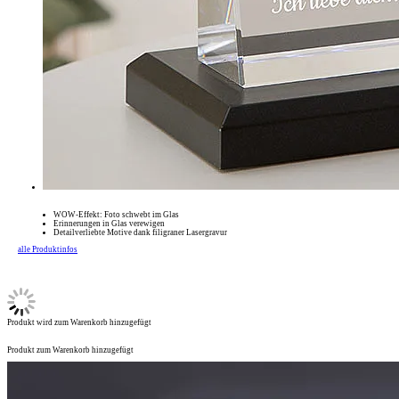
WOW-Effekt: Foto schwebt im Glas
Erinnerungen in Glas verewigen
Detailverliebte Motive dank filigraner Lasergravur
alle Produktinfos
Produkt wird zum Warenkorb hinzugefügt
Produkt zum Warenkorb hinzugefügt