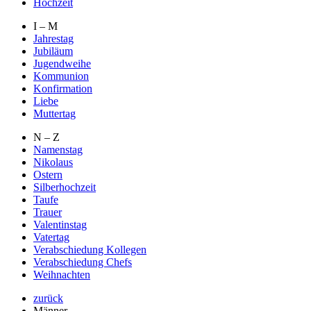
Hochzeit
I – M
Jahrestag
Jubiläum
Jugendweihe
Kommunion
Konfirmation
Liebe
Muttertag
N – Z
Namenstag
Nikolaus
Ostern
Silberhochzeit
Taufe
Trauer
Valentinstag
Vatertag
Verabschiedung Kollegen
Verabschiedung Chefs
Weihnachten
zurück
Männer