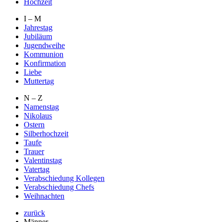
Hochzeit
I – M
Jahrestag
Jubiläum
Jugendweihe
Kommunion
Konfirmation
Liebe
Muttertag
N – Z
Namenstag
Nikolaus
Ostern
Silberhochzeit
Taufe
Trauer
Valentinstag
Vatertag
Verabschiedung Kollegen
Verabschiedung Chefs
Weihnachten
zurück
Männer