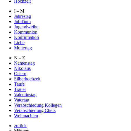
Hochzeit
I – M
Jahrestag
Jubiläum
Jugendweihe
Kommunion
Konfirmation
Liebe
Muttertag
N – Z
Namenstag
Nikolaus
Ostern
Silberhochzeit
Taufe
Trauer
Valentinstag
Vatertag
Verabschiedung Kollegen
Verabschiedung Chefs
Weihnachten
zurück
Männer