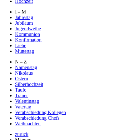
Hochzeit
I – M
Jahrestag
Jubiläum
Jugendweihe
Kommunion
Konfirmation
Liebe
Muttertag
N – Z
Namenstag
Nikolaus
Ostern
Silberhochzeit
Taufe
Trauer
Valentinstag
Vatertag
Verabschiedung Kollegen
Verabschiedung Chefs
Weihnachten
zurück
Männer