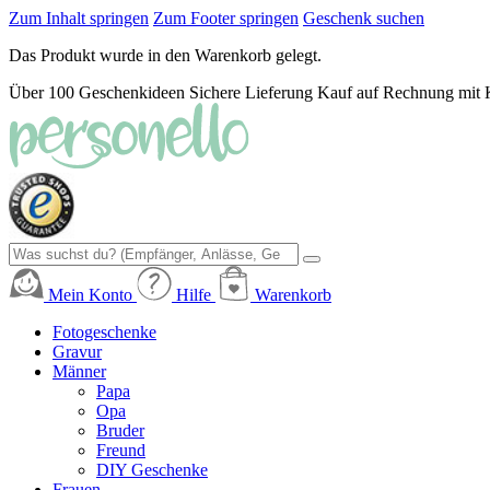
Zum Inhalt springen
Zum Footer springen
Geschenk suchen
Das Produkt wurde in den Warenkorb gelegt.
Über 100 Geschenkideen
Sichere Lieferung
Kauf auf Rechnung mit 
Mein Konto
Hilfe
Warenkorb
Fotogeschenke
Gravur
Männer
Papa
Opa
Bruder
Freund
DIY Geschenke
Frauen