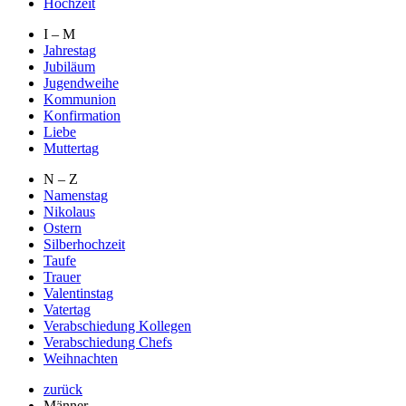
Hochzeit
I – M
Jahrestag
Jubiläum
Jugendweihe
Kommunion
Konfirmation
Liebe
Muttertag
N – Z
Namenstag
Nikolaus
Ostern
Silberhochzeit
Taufe
Trauer
Valentinstag
Vatertag
Verabschiedung Kollegen
Verabschiedung Chefs
Weihnachten
zurück
Männer