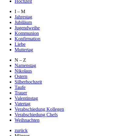
Hochzeit
I – M
Jahrestag
Jubiläum
Jugendweihe
Kommunion
Konfirmation
Liebe
Muttertag
N – Z
Namenstag
Nikolaus
Ostern
Silberhochzeit
Taufe
Trauer
Valentinstag
Vatertag
Verabschiedung Kollegen
Verabschiedung Chefs
Weihnachten
zurück
Männer