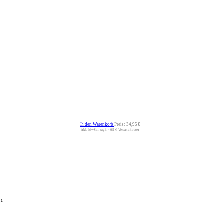
In den Warenkorb
Preis:
34,95 €
inkl. MwSt., zzgl. 4,95 € Versandkosten
t.