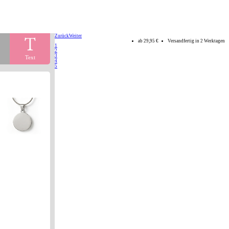
Zurück
Weiter
ab
29,95 €
Versandfertig in 2 Werktagen
1
2
3
Text
4
5