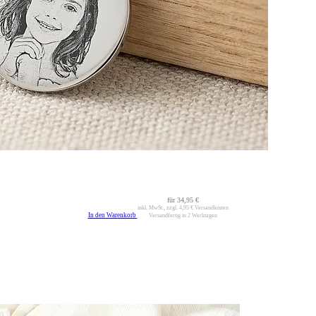
für
34,95 €
inkl. MwSt., zzgl.
4,95 €
Versandkosten
In den Warenkorb
Versandfertig in 2 Werktagen