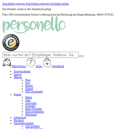
Zum Inhalt springen
Zum Footer springen
Geschenk suchen
Das Produkt wurde in den Warenkorb gelegt.
Über 100 Geschenkideen
Sichere Lieferung
Kauf auf Rechnung mit Klarna
Beratung: 06841-979165
Mein Konto
Hilfe
Warenkorb
Fotogeschenke
Gravur
Männer
Papa
Opa
Bruder
Freund
DIY Geschenke
Frauen
Mama
Oma
Schwester
Freundin
Beste Freundin
Schwiegermutter
Patentante
Geburtstag
Hochzeit
Geschenke finden
Alle Anlässe