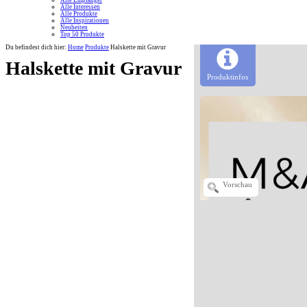
Alle Empfänger
Alle Interessen
Alle Produkte
Alle Inspirationen
Neuheiten
Top 50 Produkte
Du befindest dich hier:
Home
Produkte
Halskette mit Gravur
Halskette mit Gravur
Produktinfos
Vorschau