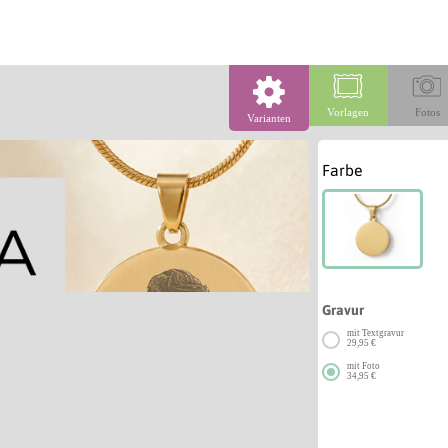
Vorlagen
Fotos
Varianten
Farbe
Gravur
mit Textgravur
29,95 €
mit Foto
34,95 €