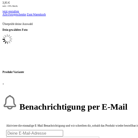
3,95 €
inkl. 19% MwSt.
jetzt gestalten
Alle Fotogeschenke
Zum Warenkorb
Überprüfe deine Auswahl
Dein gewähltes Foto
Produkt Variante
×
Benachrichtigung per E-Mail
Aktiviere die einmalige E-Mail Benachrichtigung und wir schreiben dir, sobald das Produkt wieder bestellbar is