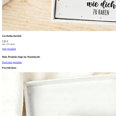
Geschenkschachtel
3,95 €
inkl. 19% MwSt.
jetzt gestalten
Dein Produkt liegt im Warenkorb.
Noch eins gestalten
Passend dazu: