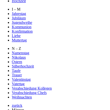
Hochzeit
I – M
Jahrestag
Jubiläum
Jugendweihe
Kommunion
Konfirmation
Liebe
Muttertag
N – Z
Namenstag
Nikolaus
Ostern
Silberhochzeit
Taufe
Trauer
Valentinstag
Vatertag
Verabschiedung Kollegen
Verabschiedung Chefs
Weihnachten
zurück
Männer