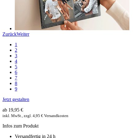
Zurück
Weiter
1
2
3
4
5
6
7
8
9
Jetzt gestalten
ab 19,95 €
inkl. MwSt., zzgl. 4,95 € Versandkosten
Infos zum Produkt
Versandfertig in 24 h