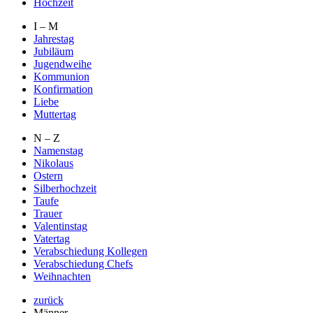
Hochzeit
I – M
Jahrestag
Jubiläum
Jugendweihe
Kommunion
Konfirmation
Liebe
Muttertag
N – Z
Namenstag
Nikolaus
Ostern
Silberhochzeit
Taufe
Trauer
Valentinstag
Vatertag
Verabschiedung Kollegen
Verabschiedung Chefs
Weihnachten
zurück
Männer