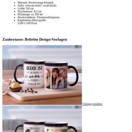
Material: Hochwertige Keramik
Farbe: schwarz (kalt) / weiß (heiß)
Größe: 9,8 cm
Durchmesser: 8,3 cm
Füllmenge: ca. 300 ml
Druckverfahren: Thermosublimation
Empfohlene Motivgröße:
1500 x 549 Pixel
Zaubertasse: Beliebte Design-Vorlagen
Vorlage gestalten