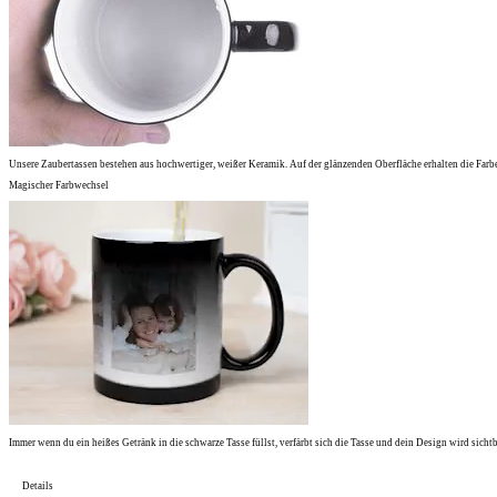
Unsere Zaubertassen bestehen aus hochwertiger, weißer Keramik. Auf der glänzenden Oberfläche erhalten die Farbe
Magischer Farbwechsel
Immer wenn du ein heißes Getränk in die schwarze Tasse füllst, verfärbt sich die Tasse und dein Design wird sichtb
Details