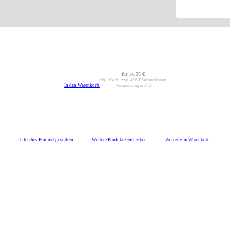
für
14,95 €
inkl. MwSt., zzgl.
4,95 €
Versandkosten
In den Warenkorb
Versandfertig in 24 h
Gleiches Produkt gestalten
Weitere Produkte entdecken
Weiter zum Warenkorb