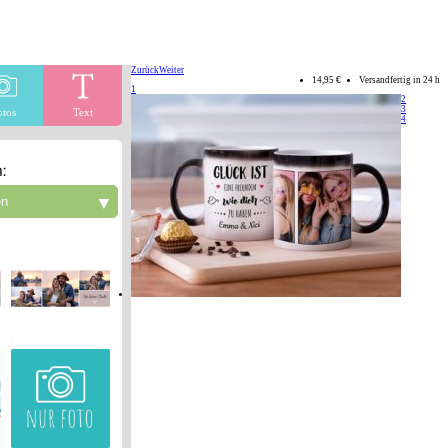
Zurück
Weiter
14,95 €
Versandfertig in 24 h
1
2
3
otos
Text
4
:
▼