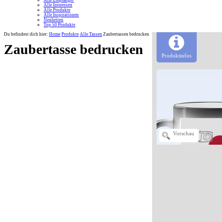
Alle Empfänger
Alle Interessen
Alle Produkte
Alle Inspirationen
Neuheiten
Top 50 Produkte
Du befindest dich hier:
Home
Produkte
Alle Tassen
Zaubertassen bedrucken
Zaubertasse bedrucken
Produktinfos
Vorschau