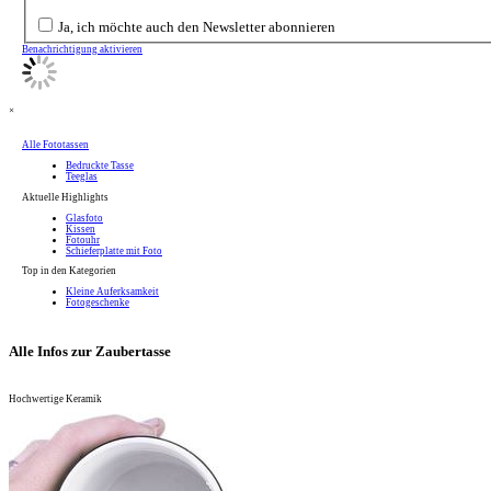
Ja, ich möchte auch den Newsletter abonnieren
Benachrichtigung aktivieren
×
Alle Fototassen
Bedruckte Tasse
Teeglas
Aktuelle Highlights
Glasfoto
Kissen
Fotouhr
Schieferplatte mit Foto
Top in den Kategorien
Kleine Auferksamkeit
Fotogeschenke
Alle Infos zur Zaubertasse
Hochwertige Keramik