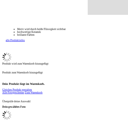
Motiv wird durch heiße Flüssigkeit sichtbar
hochwertige Keramik
brillante Farben
alle Produktinfos
Produkt wird zum Warenkorb hinzugefügt
Produkt zum Warenkorb hinzugefügt
Dein Produkt liegt im Warenkorb.
Gleiches Produkt gestalten
Alle Fotogeschenke
Zum Warenkorb
Überprüfe deine Auswahl
Dein gewähltes Foto