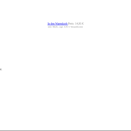
In den Warenkorb
Preis:
14,95 €
inkl. MwSt., zzgl. 4,95 € Versandkosten
t.