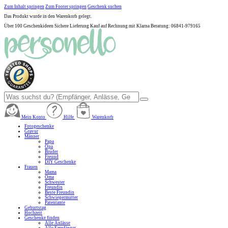
Zum Inhalt springen
Zum Footer springen
Geschenk suchen
Das Produkt wurde in den Warenkorb gelegt.
Über 100 Geschenkideen
Sichere Lieferung
Kauf auf Rechnung mit Klarna
Beratung: 06841-979165
Mein Konto
Hilfe
Warenkorb
Fotogeschenke
Gravur
Männer
Papa
Opa
Bruder
Freund
DIY Geschenke
Frauen
Mama
Oma
Schwester
Freundin
Beste Freundin
Schwiegermutter
Patentante
Geburtstag
Hochzeit
Geschenke finden
Alle Anlässe