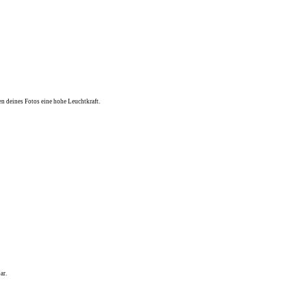
n deines Fotos eine hohe Leuchtkraft.
ar.