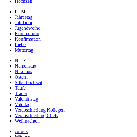
Hochzeit
I – M
Jahrestag
Jubiläum
Jugendweihe
Kommunion
Konfirmation
Liebe
Muttertag
N – Z
Namenstag
Nikolaus
Ostern
Silberhochzeit
Taufe
Trauer
Valentinstag
Vatertag
Verabschiedung Kollegen
Verabschiedung Chefs
Weihnachten
zurück
Männer