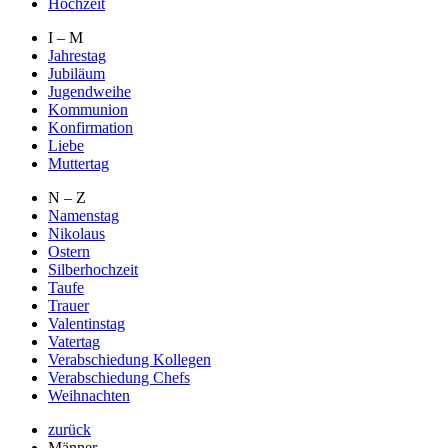
Hochzeit
I – M
Jahrestag
Jubiläum
Jugendweihe
Kommunion
Konfirmation
Liebe
Muttertag
N – Z
Namenstag
Nikolaus
Ostern
Silberhochzeit
Taufe
Trauer
Valentinstag
Vatertag
Verabschiedung Kollegen
Verabschiedung Chefs
Weihnachten
zurück
Männer