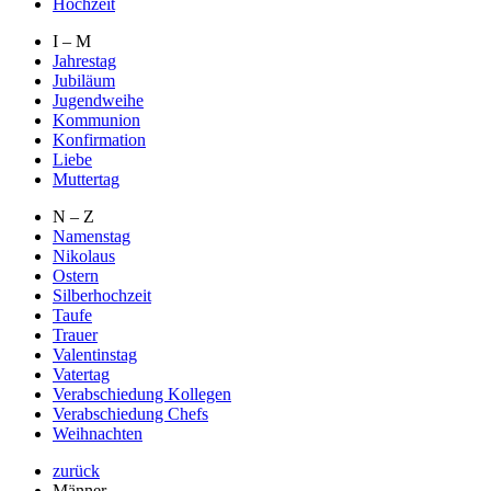
Hochzeit
I – M
Jahrestag
Jubiläum
Jugendweihe
Kommunion
Konfirmation
Liebe
Muttertag
N – Z
Namenstag
Nikolaus
Ostern
Silberhochzeit
Taufe
Trauer
Valentinstag
Vatertag
Verabschiedung Kollegen
Verabschiedung Chefs
Weihnachten
zurück
Männer