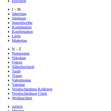
Hochzeit
I – M
Jahrestag
Jubiläum
Jugendweihe
Kommunion
Konfirmation
Liebe
Muttertag
N – Z
Namenstag
Nikolaus
Ostern
Silberhochzeit
Taufe
Trauer
Valentinstag
Vatertag
Verabschiedung Kollegen
Verabschiedung Chefs
Weihnachten
zurück
Männer