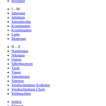
Hochzeit
I – M
Jahrestag
Jubiläum
Jugendweihe
Kommunion
Konfirmation
Liebe
Muttertag
N – Z
Namenstag
Nikolaus
Ostern
Silberhochzeit
Taufe
Trauer
Valentinstag
Vatertag
Verabschiedung Kollegen
Verabschiedung Chefs
Weihnachten
zurück
Männer