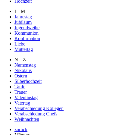
Hochzeit
I – M
Jahrestag
Jubiläum
Jugendweihe
Kommunion
Konfirmation
Liebe
Muttertag
N – Z
Namenstag
Nikolaus
Ostern
Silberhochzeit
Taufe
Trauer
Valentinstag
Vatertag
Verabschiedung Kollegen
Verabschiedung Chefs
Weihnachten
zurück
Männer