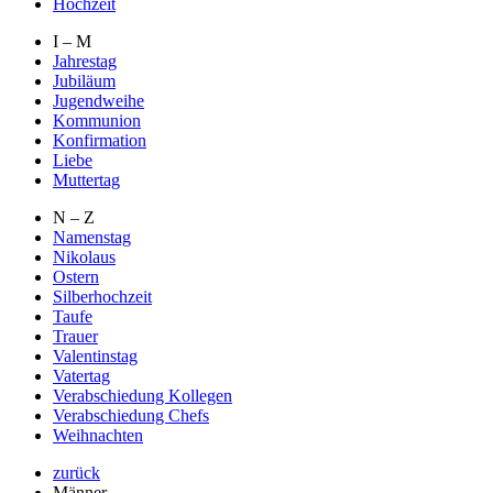
Hochzeit
I – M
Jahrestag
Jubiläum
Jugendweihe
Kommunion
Konfirmation
Liebe
Muttertag
N – Z
Namenstag
Nikolaus
Ostern
Silberhochzeit
Taufe
Trauer
Valentinstag
Vatertag
Verabschiedung Kollegen
Verabschiedung Chefs
Weihnachten
zurück
Männer