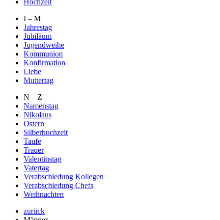
Hochzeit
I – M
Jahrestag
Jubiläum
Jugendweihe
Kommunion
Konfirmation
Liebe
Muttertag
N – Z
Namenstag
Nikolaus
Ostern
Silberhochzeit
Taufe
Trauer
Valentinstag
Vatertag
Verabschiedung Kollegen
Verabschiedung Chefs
Weihnachten
zurück
Männer