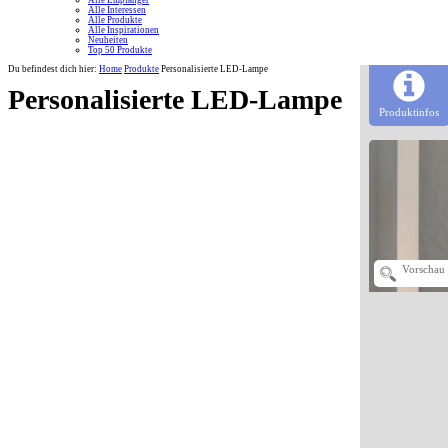
Alle Empfänger
Alle Interessen
Alle Produkte
Alle Inspirationen
Neuheiten
Top 50 Produkte
Du befindest dich hier:
Home
Produkte
Personalisierte LED-Lampe
Personalisierte LED-Lampe
Produktinfos
Vorschau