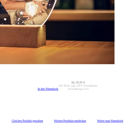
für
29,95 €
inkl. MwSt., zzgl.
4,95 €
Versandkosten
In den Warenkorb
Versandfertig in 24 h
Gleiches Produkt gestalten
Weitere Produkte entdecken
Weiter zum Warenkorb