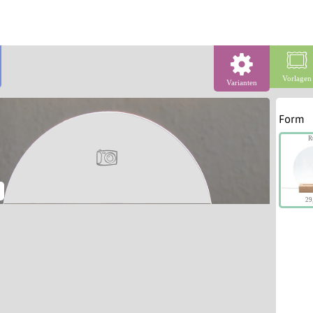
Vorlagen
Varianten
Form
R
29