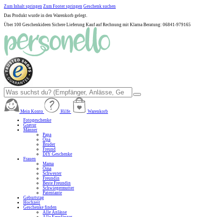
Zum Inhalt springen
Zum Footer springen
Geschenk suchen
Das Produkt wurde in den Warenkorb gelegt.
Über 100 Geschenkideen
Sichere Lieferung
Kauf auf Rechnung mit Klarna
Beratung: 06841-979165
Mein Konto
Hilfe
Warenkorb
Fotogeschenke
Gravur
Männer
Papa
Opa
Bruder
Freund
DIY Geschenke
Frauen
Mama
Oma
Schwester
Freundin
Beste Freundin
Schwiegermutter
Patentante
Geburtstag
Hochzeit
Geschenke finden
Alle Anlässe