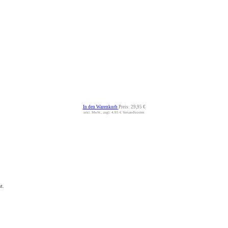
In den Warenkorb
Preis:
29,95 €
inkl. MwSt., zzgl. 4,95 € Versandkosten
t.