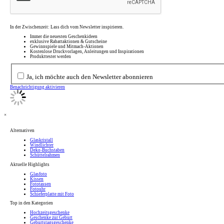
In der Zwischenzeit: Lass dich vom Newsletter inspirieren.
Immer die neuesten Geschenkideen
exklusive Rabattaktionen & Gutscheine
Gewinnspiele und Mitmach-Aktionen
Kostenlose Druckvorlagen, Anleitungen und Inspirationen
Produkttester werden
Ja, ich möchte auch den Newsletter abonnieren
Benachrichtigung aktivieren
×
Alternativen
Glaskristall
Windlichter
Deko-Buchstaben
Schüttelrahmen
Aktuelle Highlights
Glasfoto
Kissen
Fototassen
Fotouhr
Schieferplatte mit Foto
Top in den Kategorien
Hochzeitsgeschenke
Geschenke zur Geburt
Geburtstagsgeschenke