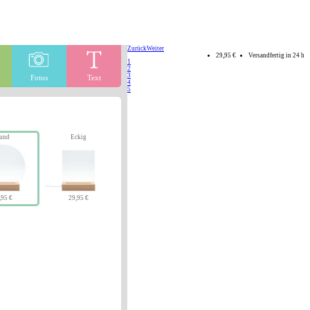
Zurück
Weiter
29,95 €
Versandfertig in 24 h
1
2
3
Fotos
Text
4
5
und
Eckig
,95 €
29,95 €