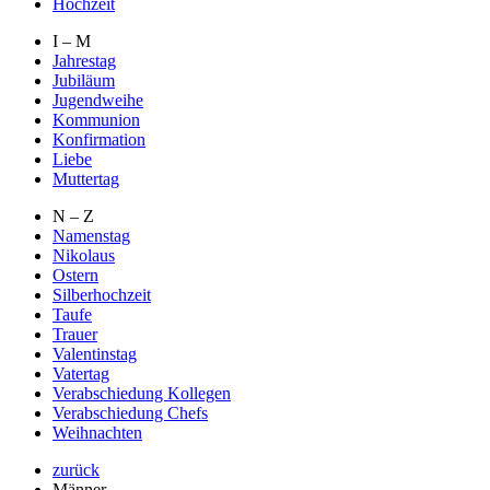
Hochzeit
I – M
Jahrestag
Jubiläum
Jugendweihe
Kommunion
Konfirmation
Liebe
Muttertag
N – Z
Namenstag
Nikolaus
Ostern
Silberhochzeit
Taufe
Trauer
Valentinstag
Vatertag
Verabschiedung Kollegen
Verabschiedung Chefs
Weihnachten
zurück
Männer