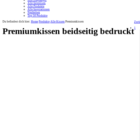
Alle Empfänger
Alle Interessen
Alle Produkte
Alle Inspirationen
Neuheiten
Top 50 Produkte
Du befindest dich hier:
Home
Produkte
Alle Kissen
Premiumkissen
Zurü
1
Premiumkissen beidseitig bedruckt