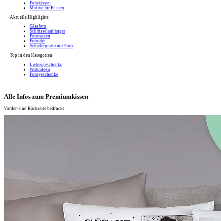
Fotokissen
Motive für Kissen
Aktuelle Highlights
Glasfoto
Schlüsselanhänger
Fototassen
Fotouhr
Schieferplatte mit Foto
Top in den Kategorien
Liebesgeschenke
Wohndeko
Fotogeschenke
Alle Infos zum Premiumkissen
Vorder- und Rückseite bedruckt