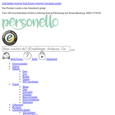
Zum Inhalt springen
Zum Footer springen
Geschenk suchen
Das Produkt wurde in den Warenkorb gelegt.
Über 100 Geschenkideen
Sichere Lieferung
Kauf auf Rechnung mit Klarna
Beratung: 06841-979165
Mein Konto
Hilfe
Warenkorb
Fotogeschenke
Gravur
Männer
Papa
Opa
Bruder
Freund
DIY Geschenke
Frauen
Mama
Oma
Schwester
Freundin
Beste Freundin
Schwiegermutter
Patentante
Geburtstag
Hochzeit
Geschenke finden
Alle Anlässe