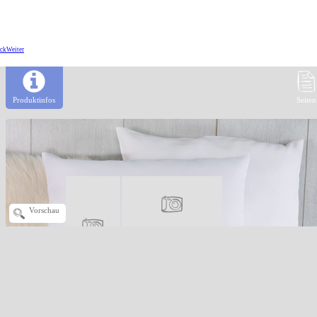
ck
Weiter
Produktinfos
Seiten
Vorschau