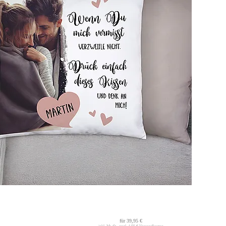
für
39,95 €