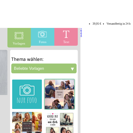
39,95 €
Versandfertig in 24 h
2
3
4
Fotos
Text
Vorlagen
Thema wählen:
▼