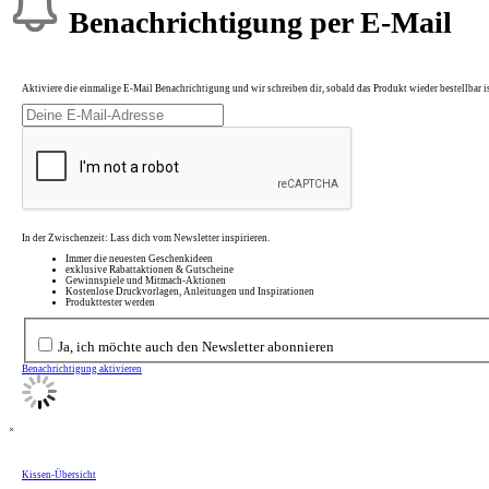
Benachrichtigung per E-Mail
Aktiviere die einmalige E-Mail Benachrichtigung und wir schreiben dir, sobald das Produkt wieder bestellbar is
In der Zwischenzeit: Lass dich vom Newsletter inspirieren.
Immer die neuesten Geschenkideen
exklusive Rabattaktionen & Gutscheine
Gewinnspiele und Mitmach-Aktionen
Kostenlose Druckvorlagen, Anleitungen und Inspirationen
Produkttester werden
Ja, ich möchte auch den Newsletter abonnieren
Benachrichtigung aktivieren
×
Kissen-Übersicht