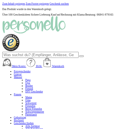
Zum Inhalt springen
Zum Footer springen
Geschenk suchen
Das Produkt wurde in den Warenkorb gelegt.
Über 100 Geschenkideen
Sichere Lieferung
Kauf auf Rechnung mit Klarna
Beratung: 06841-979165
Mein Konto
Hilfe
Warenkorb
Fotogeschenke
Gravur
Männer
Papa
Opa
Bruder
Freund
DIY Geschenke
Frauen
Mama
Oma
Schwester
Freundin
Beste Freundin
Schwiegermutter
Patentante
Geburtstag
Hochzeit
Geschenke finden
Alle Anlässe