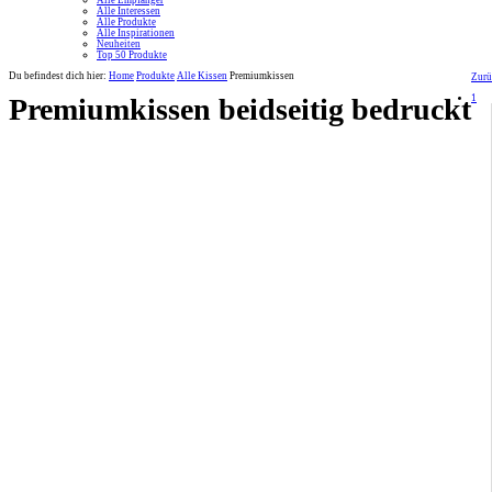
Alle Empfänger
Alle Interessen
Alle Produkte
Alle Inspirationen
Neuheiten
Top 50 Produkte
Du befindest dich hier:
Home
Produkte
Alle Kissen
Premiumkissen
Zurü
1
Premiumkissen beidseitig bedruckt