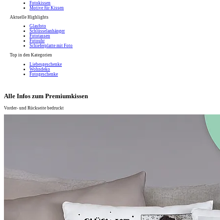
Fotokissen
Motive für Kissen
Aktuelle Highlights
Glasfoto
Schlüsselanhänger
Fototassen
Fotouhr
Schieferplatte mit Foto
Top in den Kategorien
Liebesgeschenke
Wohndeko
Fotogeschenke
Alle Infos zum Premiumkissen
Vorder- und Rückseite bedruckt