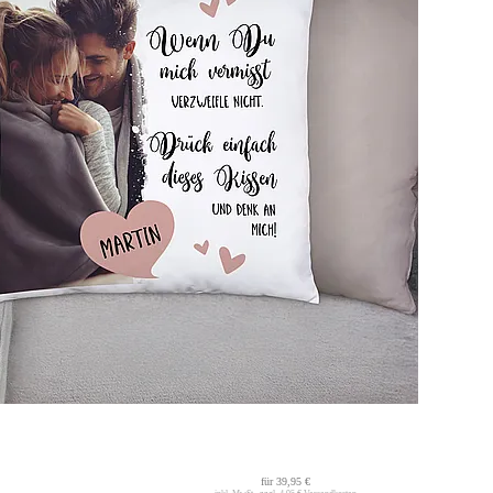
für
39,95 €