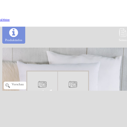
ck
Weiter
Produktinfos
Seiten
Vorschau