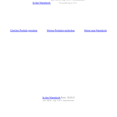
inkl. MwSt., zzgl.
4,95 €
Versandkosten
In den Warenkorb
Versandfertig in 24 h
Gleiches Produkt gestalten
Weitere Produkte entdecken
Weiter zum Warenkorb
In den Warenkorb
Preis:
39,95 €
inkl. MwSt., zzgl. 4,95 € Versandkosten