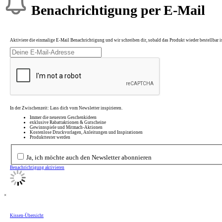
Benachrichtigung per E-Mail
Aktiviere die einmalige E-Mail Benachrichtigung und wir schreiben dir, sobald das Produkt wieder bestellbar is
In der Zwischenzeit: Lass dich vom Newsletter inspirieren.
Immer die neuesten Geschenkideen
exklusive Rabattaktionen & Gutscheine
Gewinnspiele und Mitmach-Aktionen
Kostenlose Druckvorlagen, Anleitungen und Inspirationen
Produkttester werden
Ja, ich möchte auch den Newsletter abonnieren
Benachrichtigung aktivieren
×
Kissen-Übersicht