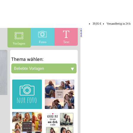
39,95 €
Versandfertig in 24 h
2
3
4
Fotos
Text
Vorlagen
Thema wählen:
▼