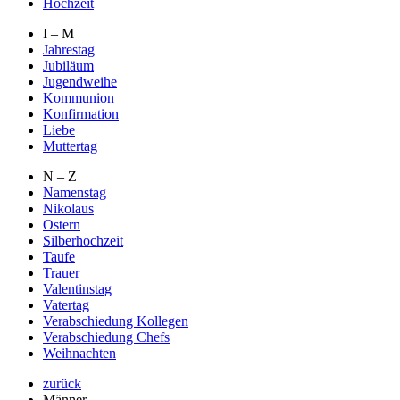
Hochzeit
I – M
Jahrestag
Jubiläum
Jugendweihe
Kommunion
Konfirmation
Liebe
Muttertag
N – Z
Namenstag
Nikolaus
Ostern
Silberhochzeit
Taufe
Trauer
Valentinstag
Vatertag
Verabschiedung Kollegen
Verabschiedung Chefs
Weihnachten
zurück
Männer