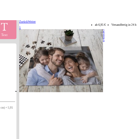
Zurück
Weiter
ab
6,95 €
Versandfertig in 24 h
1
2
3
Text
4
5
 cm) + 5,95