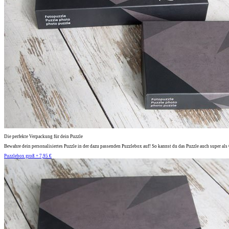
Die perfekte Verpackung für dein Puzzle
Bewahre dein personalisiertes Puzzle in der dazu passenden Puzzlebox auf! So kannst du das Puzzle auch super al
Puzzlebox groß + 7,95 €