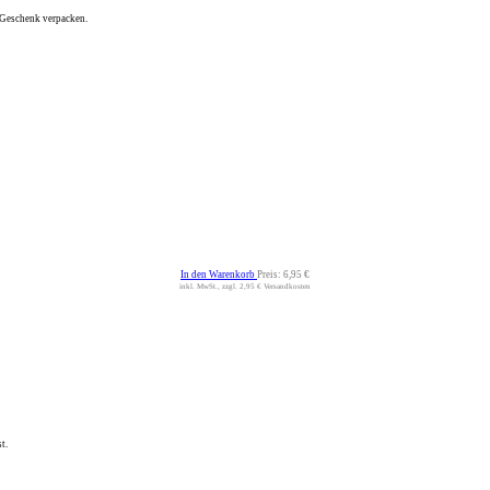
s Geschenk verpacken.
In den Warenkorb
Preis:
6,95 €
inkl. MwSt., zzgl. 2,95 € Versandkosten
t.