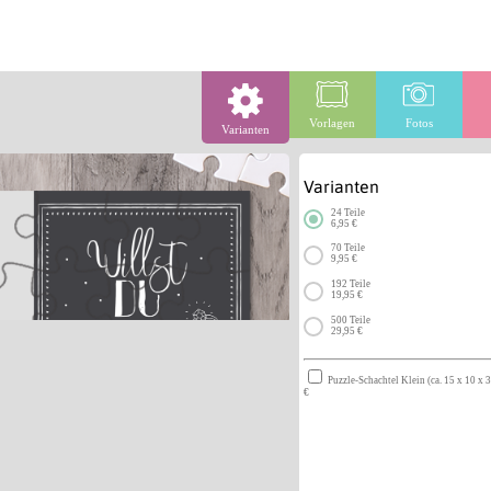
Vorlagen
Fotos
Varianten
Varianten
24 Teile
6,95 €
70 Teile
9,95 €
192 Teile
19,95 €
500 Teile
29,95 €
Puzzle-Schachtel Klein (ca. 15 x 10 x 3
€