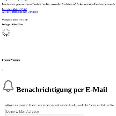
Bewahre dein personalisiertes Puzzle in der dazu passenden Puzzlebox auf! So kannst du das Puzzle auch super al
Puzzlebox klein + 5,95 €
Alle Fotogeschenke
Zum Warenkorb
Überprüfe deine Auswahl
Dein gewähltes Foto
Produkt Variante
×
Benachrichtigung per E-Mail
Aktiviere die einmalige E-Mail Benachrichtigung und wir schreiben dir, sobald das Produkt wieder bestellbar is