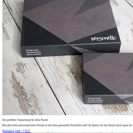
Die perfekte Verpackung für dein Puzzle
Bewahre dein personalisiertes Puzzle in der dazu passenden Puzzlebox auf! So kannst du das Puzzle auch super al
Puzzlebox groß + 7,95 €