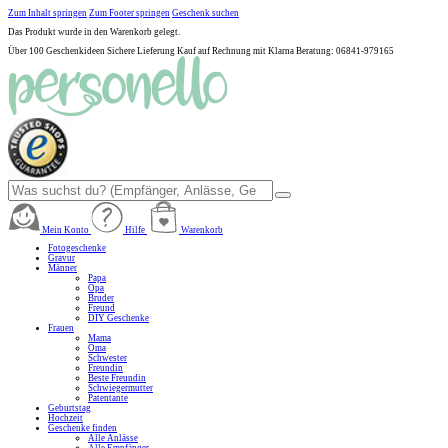
Zum Inhalt springen
Zum Footer springen
Geschenk suchen
Das Produkt wurde in den Warenkorb gelegt.
Über 100 Geschenkideen
Sichere Lieferung
Kauf auf Rechnung mit Klarna
Beratung: 06841-979165
Mein Konto
Hilfe
Warenkorb
Fotogeschenke
Gravur
Männer
Papa
Opa
Bruder
Freund
DIY Geschenke
Frauen
Mama
Oma
Schwester
Freundin
Beste Freundin
Schwiegermutter
Patentante
Geburtstag
Hochzeit
Geschenke finden
Alle Anlässe