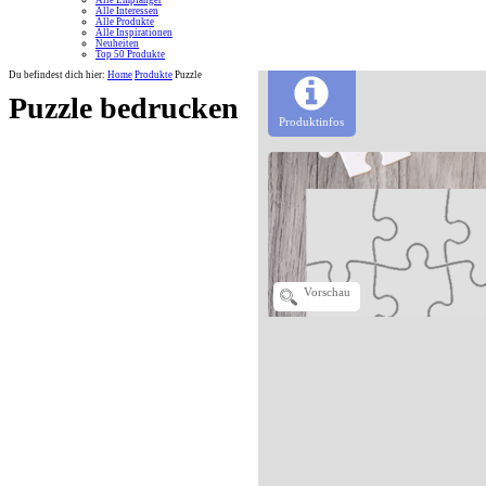
Alle Empfänger
Alle Interessen
Alle Produkte
Alle Inspirationen
Neuheiten
Top 50 Produkte
Du befindest dich hier:
Home
Produkte
Puzzle
Puzzle bedrucken
Produktinfos
Vorschau