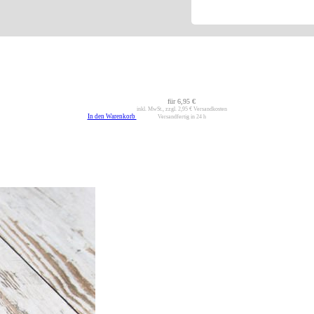
für
6,95 €
inkl. MwSt., zzgl.
2,95 €
Versandkosten
In den Warenkorb
Versandfertig in 24 h