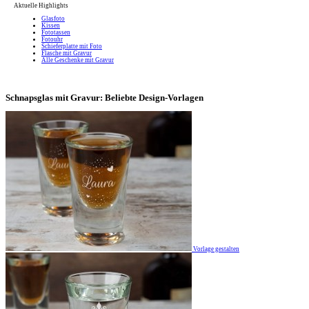
Aktuelle Highlights
Glasfoto
Kissen
Fototassen
Fotouhr
Schieferplatte mit Foto
Flasche mit Gravur
Alle Geschenke mit Gravur
Schnapsglas mit Gravur: Beliebte Design-Vorlagen
Vorlage gestalten