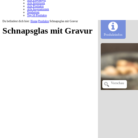
Alle Empfänger
Alle Interessen
Alle Produkte
Alle Inspirationen
Neuheiten
Top 50 Produkte
Du befindest dich hier:
Home
Produkte
Schnapsglas mit Gravur
Schnapsglas mit Gravur
Produktinfos
Vorschau