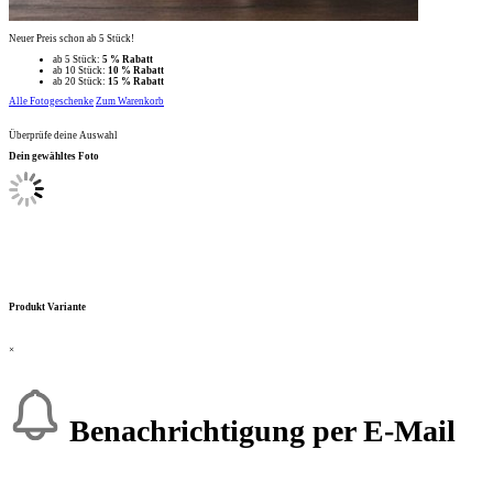
Neuer Preis schon ab 5 Stück!
ab 5 Stück:
5 % Rabatt
ab 10 Stück:
10 % Rabatt
ab 20 Stück:
15 % Rabatt
Alle Fotogeschenke
Zum Warenkorb
Überprüfe deine Auswahl
Dein gewähltes Foto
Produkt Variante
×
Benachrichtigung per E-Mail