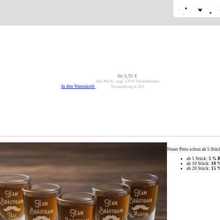
für
6,95 €
inkl. MwSt., zzgl.
4,95 €
Versandkosten
In den Warenkorb
Versandfertig in 24 h
Neuer Preis schon ab 5 Stüc
ab 5 Stück:
5 % R
ab 10 Stück:
10 
ab 20 Stück:
15 