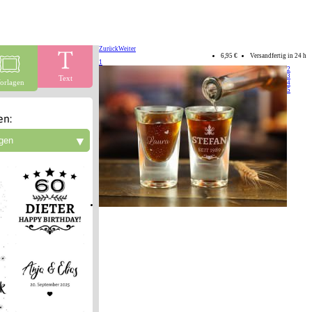
Zurück
Weiter
6,95 €
Versandfertig in 24 h
1
2
3
Text
orlagen
4
5
en:
▼