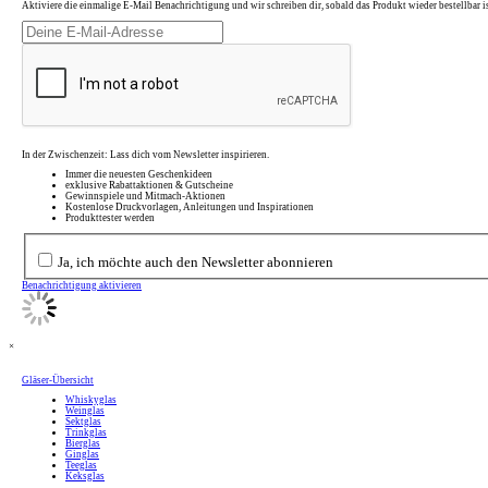
Aktiviere die einmalige E-Mail Benachrichtigung und wir schreiben dir, sobald das Produkt wieder bestellbar is
In der Zwischenzeit: Lass dich vom Newsletter inspirieren.
Immer die neuesten Geschenkideen
exklusive Rabattaktionen & Gutscheine
Gewinnspiele und Mitmach-Aktionen
Kostenlose Druckvorlagen, Anleitungen und Inspirationen
Produkttester werden
Ja, ich möchte auch den Newsletter abonnieren
Benachrichtigung aktivieren
×
Gläser-Übersicht
Whiskyglas
Weinglas
Sektglas
Trinkglas
Bierglas
Ginglas
Teeglas
Keksglas