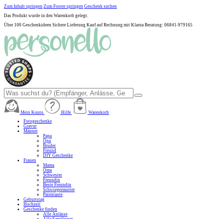
Zum Inhalt springen
Zum Footer springen
Geschenk suchen
Das Produkt wurde in den Warenkorb gelegt.
Über 100 Geschenkideen
Sichere Lieferung
Kauf auf Rechnung mit Klarna
Beratung: 06841-979165
Mein Konto
Hilfe
Warenkorb
Fotogeschenke
Gravur
Männer
Papa
Opa
Bruder
Freund
DIY Geschenke
Frauen
Mama
Oma
Schwester
Freundin
Beste Freundin
Schwiegermutter
Patentante
Geburtstag
Hochzeit
Geschenke finden
Alle Anlässe