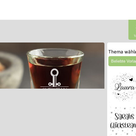
V
Thema wähl