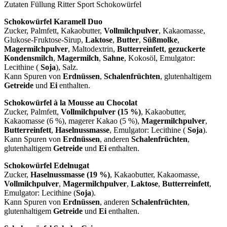
Zutaten Füllung Ritter Sport Schokowürfel
Schokowürfel Karamell Duo
Zucker, Palmfett, Kakaobutter,
Vollmilchpulver
, Kakaomasse,
Glukose-Fruktose-Sirup,
Laktose
,
Butter
,
Süßmolke
,
Magermilchpulver
, Maltodextrin,
Butterreinfett
,
gezuckerte
Kondensmilch
,
Magermilch
,
Sahne
, Kokosöl, Emulgator:
Lecithine (
Soja
), Salz.
Kann Spuren von
Erdnüssen
,
Schalenfrüchten
, glutenhaltigem
Getreide
und
Ei
enthalten.
Schokowürfel à la Mousse au Chocolat
Zucker, Palmfett,
Vollmilchpulver (15 %)
, Kakaobutter,
Kakaomasse (6 %), magerer Kakao (5 %),
Magermilchpulver
,
Butterreinfett
,
Haselnussmasse
, Emulgator: Lecithine (
Soja
).
Kann Spuren von
Erdnüssen
, anderen
Schalenfrüchten
,
glutenhaltigem
Getreide
und
Ei
enthalten.
Schokowürfel Edelnugat
Zucker,
Haselnussmasse (19 %)
, Kakaobutter, Kakaomasse,
Vollmilchpulver
,
Magermilchpulver
,
Laktose
,
Butterreinfett
,
Emulgator: Lecithine (
Soja
).
Kann Spuren von
Erdnüssen
, anderen
Schalenfrüchten
,
glutenhaltigem
Getreide
und
Ei
enthalten.