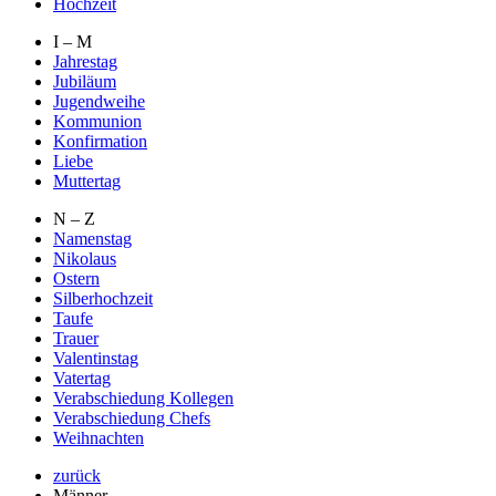
Hochzeit
I – M
Jahrestag
Jubiläum
Jugendweihe
Kommunion
Konfirmation
Liebe
Muttertag
N – Z
Namenstag
Nikolaus
Ostern
Silberhochzeit
Taufe
Trauer
Valentinstag
Vatertag
Verabschiedung Kollegen
Verabschiedung Chefs
Weihnachten
zurück
Männer