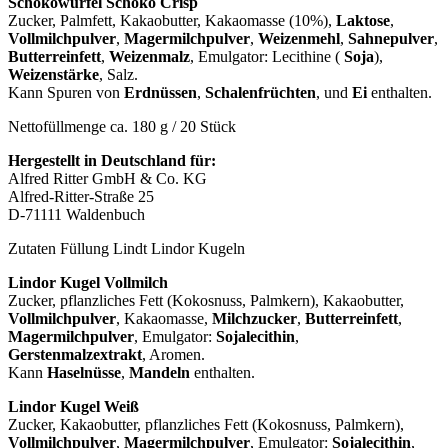
Schokowürfel Schoko Crisp
Zucker, Palmfett, Kakaobutter, Kakaomasse (10%),
Laktose
,
Vollmilchpulver
,
Magermilchpulver
,
Weizenmehl
,
Sahnepulver
,
Butterreinfett
,
Weizenmalz
, Emulgator: Lecithine (
Soja
),
Weizenstärke
, Salz.
Kann Spuren von
Erdnüssen
,
Schalenfrüchten
, und
Ei
enthalten.
Nettofüllmenge ca. 180 g / 20 Stück
Hergestellt in Deutschland für:
Alfred Ritter GmbH & Co. KG
Alfred-Ritter-Straße 25
D-71111 Waldenbuch
Zutaten Füllung Lindt Lindor Kugeln
Lindor Kugel Vollmilch
Zucker, pflanzliches Fett (Kokosnuss, Palmkern), Kakaobutter,
Vollmilchpulver
, Kakaomasse,
Milchzucker
,
Butterreinfett
,
Magermilchpulver
, Emulgator:
Sojalecithin
,
Gerstenmalzextrakt
, Aromen.
Kann
Haselnüsse
,
Mandeln
enthalten.
Lindor Kugel Weiß
Zucker, Kakaobutter, pflanzliches Fett (Kokosnuss, Palmkern),
Vollmilchpulver
,
Magermilchpulver
, Emulgator:
Sojalecithin
,