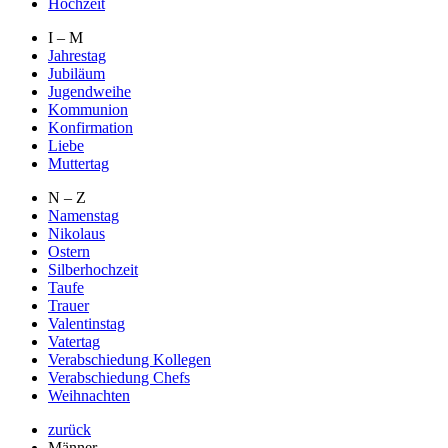
Hochzeit
I – M
Jahrestag
Jubiläum
Jugendweihe
Kommunion
Konfirmation
Liebe
Muttertag
N – Z
Namenstag
Nikolaus
Ostern
Silberhochzeit
Taufe
Trauer
Valentinstag
Vatertag
Verabschiedung Kollegen
Verabschiedung Chefs
Weihnachten
zurück
Männer