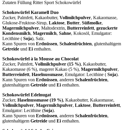
Zutaten Füllung Ritter Sport Schokowürfel
Schokowürfel Karamell Duo
Zucker, Palmfett, Kakaobutter,
Vollmilchpulver
, Kakaomasse,
Glukose-Fruktose-Sirup,
Laktose
,
Butter
,
Süßmolke
,
Magermilchpulver
, Maltodextrin,
Butterreinfett
,
gezuckerte
Kondensmilch
,
Magermilch
,
Sahne
, Kokosöl, Emulgator:
Lecithine (
Soja
), Salz.
Kann Spuren von
Erdnüssen
,
Schalenfrüchten
, glutenhaltigem
Getreide
und
Ei
enthalten.
Schokowürfel à la Mousse au Chocolat
Zucker, Palmfett,
Vollmilchpulver (15 %)
, Kakaobutter,
Kakaomasse (6 %), magerer Kakao (5 %),
Magermilchpulver
,
Butterreinfett
,
Haselnussmasse
, Emulgator: Lecithine (
Soja
).
Kann Spuren von
Erdnüssen
, anderen
Schalenfrüchten
,
glutenhaltigem
Getreide
und
Ei
enthalten.
Schokowürfel Edelnugat
Zucker,
Haselnussmasse (19 %)
, Kakaobutter, Kakaomasse,
Vollmilchpulver
,
Magermilchpulver
,
Laktose
,
Butterreinfett
,
Emulgator: Lecithine (
Soja
).
Kann Spuren von
Erdnüssen
, anderen
Schalenfrüchten
,
glutenhaltigem
Getreide
und
Ei
enthalten.