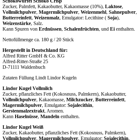
Schokowürfel Schoko Crisp
Zucker, Palmfett, Kakaobutter, Kakaomasse (10%),
Laktose
,
Vollmilchpulver
,
Magermilchpulver
,
Weizenmehl
,
Sahnepulver
,
Butterreinfett
,
Weizenmalz
, Emulgator: Lecithine (
Soja
),
Weizenstärke
, Salz.
Kann Spuren von
Erdnüssen
,
Schalenfrüchten
, und
Ei
enthalten.
Nettofüllmenge ca. 180 g / 20 Stück
Hergestellt in Deutschland für:
Alfred Ritter GmbH & Co. KG
Alfred-Ritter-Straße 25
D-71111 Waldenbuch
Zutaten Füllung Lindt Lindor Kugeln
Lindor Kugel Vollmilch
Zucker, pflanzliches Fett (Kokosnuss, Palmkern), Kakaobutter,
Vollmilchpulver
, Kakaomasse,
Milchzucker
,
Butterreinfett
,
Magermilchpulver
, Emulgator:
Sojalecithin
,
Gerstenmalzextrakt
, Aromen.
Kann
Haselnüsse
,
Mandeln
enthalten.
Lindor Kugel Weiß
Zucker, Kakaobutter, pflanzliches Fett (Kokosnuss, Palmkern),
Vollmilchpulver
,
Magermilchpulver
, Emulgator:
Sojalecithin
,