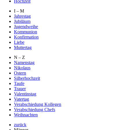
Hochzeit
I – M
Jahrestag
Jubiläum
Jugendweihe
Kommunion
Konfirmation
Liebe
Muttertag
N – Z
Namenstag
Nikolaus
Ostern
Silberhochzeit
Taufe
Trauer
Valentinstag
Vatertag
Verabschiedung Kollegen
Verabschiedung Chefs
Weihnachten
zurück
Männer