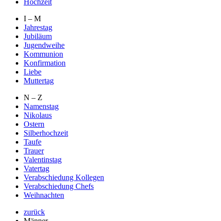
Hochzeit
I – M
Jahrestag
Jubiläum
Jugendweihe
Kommunion
Konfirmation
Liebe
Muttertag
N – Z
Namenstag
Nikolaus
Ostern
Silberhochzeit
Taufe
Trauer
Valentinstag
Vatertag
Verabschiedung Kollegen
Verabschiedung Chefs
Weihnachten
zurück
Männer