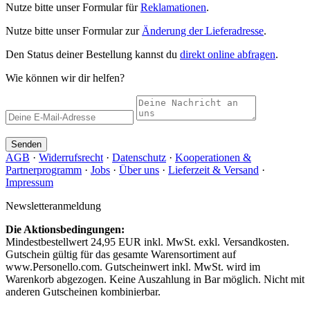
Nutze bitte unser Formular für
Reklamationen
.
Nutze bitte unser Formular zur
Änderung der Lieferadresse
.
Den Status deiner Bestellung kannst du
direkt online abfragen
.
Wie können wir dir helfen?
Senden
AGB
·
Widerrufsrecht
·
Datenschutz
·
Kooperationen &
Partnerprogramm
·
Jobs
·
Über uns
·
Lieferzeit & Versand
·
Impressum
Newsletteranmeldung
Die Aktionsbedingungen:
Mindestbestellwert 24,95 EUR inkl. MwSt. exkl. Versandkosten.
Gutschein gültig für das gesamte Warensortiment auf
www.Personello.com. Gutscheinwert inkl. MwSt. wird im
Warenkorb abgezogen. Keine Auszahlung in Bar möglich. Nicht mit
anderen Gutscheinen kombinierbar.