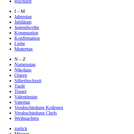
Hochzeit
I – M
Jahrestag
Jubiläum
Jugendweihe
Kommunion
Konfirmation
Liebe
Muttertag
N – Z
Namenstag
Nikolaus
Ostern
Silberhochzeit
Taufe
Trauer
Valentinstag
Vatertag
Verabschiedung Kollegen
Verabschiedung Chefs
Weihnachten
zurück
Männer