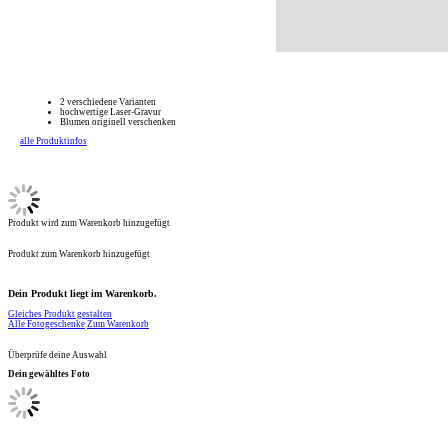
2 verschiedene Varianten
hochwertige Laser-Gravur
Blumen originell verschenken
alle Produktinfos
Produkt wird zum Warenkorb hinzugefügt
Produkt zum Warenkorb hinzugefügt
Dein Produkt liegt im Warenkorb.
Gleiches Produkt gestalten
Alle Fotogeschenke
Zum Warenkorb
Überprüfe deine Auswahl
Dein gewähltes Foto