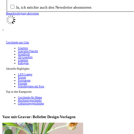
Ja, ich möchte auch den Newsletter abonnieren
Benachrichtigung aktivieren
×
Geschenke aus Glas
Glasfoto
Gravierte Flasche
Windlicht
3D-Glasfoto
Glasherz
Keksglas
Aktuelle Highlights
LED-Lampe
Kissen
Fototassen
Fotouhr
Schieferplatte mit Foto
Top in den Kategorien
Geschenke für Mama
Hochzeitsgeschenke
Geburtstagsgeschenke
Vase mit Gravur: Beliebte Design-Vorlagen