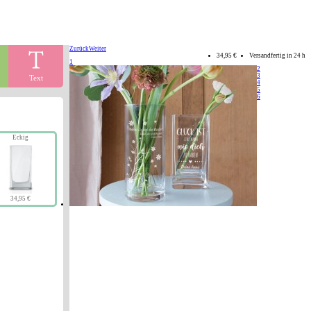
Zurück
Weiter
34,95 €
Versandfertig in 24 h
1
2
3
Text
4
5
6
Eckig
34,95 €