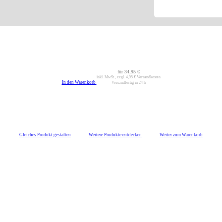
für
34,95 €
inkl. MwSt., zzgl.
4,95 €
Versandkosten
In den Warenkorb
Versandfertig in 24 h
Gleiches Produkt gestalten
Weitere Produkte entdecken
Weiter zum Warenkorb