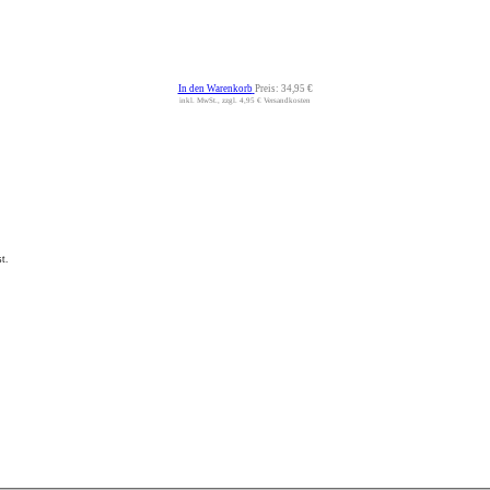
In den Warenkorb
Preis:
34,95 €
inkl. MwSt., zzgl. 4,95 € Versandkosten
t.