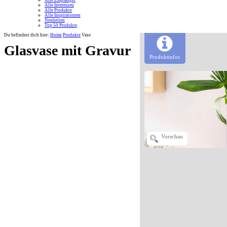
Alle Empfänger
Alle Interessen
Alle Produkte
Alle Inspirationen
Neuheiten
Top 50 Produkte
Du befindest dich hier:
Home
Produkte
Vase
Glasvase mit Gravur
Produktinfos
Vorschau