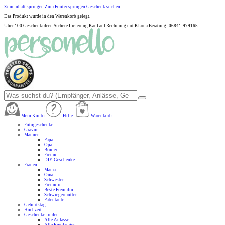
Zum Inhalt springen
Zum Footer springen
Geschenk suchen
Das Produkt wurde in den Warenkorb gelegt.
Über 100 Geschenkideen
Sichere Lieferung
Kauf auf Rechnung mit Klarna
Beratung: 06841-979165
Mein Konto
Hilfe
Warenkorb
Fotogeschenke
Gravur
Männer
Papa
Opa
Bruder
Freund
DIY Geschenke
Frauen
Mama
Oma
Schwester
Freundin
Beste Freundin
Schwiegermutter
Patentante
Geburtstag
Hochzeit
Geschenke finden
Alle Anlässe