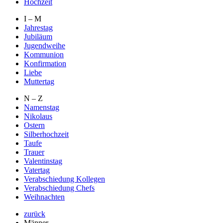
Hochzeit
I – M
Jahrestag
Jubiläum
Jugendweihe
Kommunion
Konfirmation
Liebe
Muttertag
N – Z
Namenstag
Nikolaus
Ostern
Silberhochzeit
Taufe
Trauer
Valentinstag
Vatertag
Verabschiedung Kollegen
Verabschiedung Chefs
Weihnachten
zurück
Männer