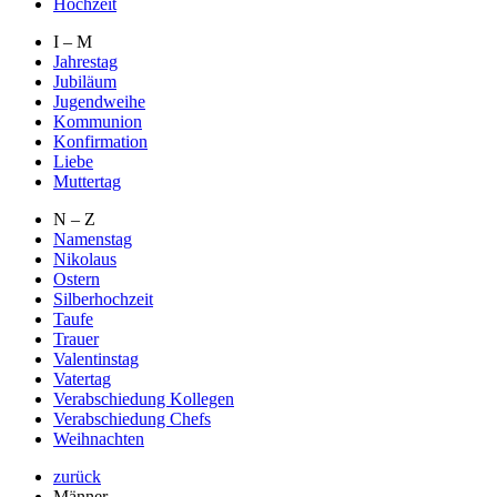
Hochzeit
I – M
Jahrestag
Jubiläum
Jugendweihe
Kommunion
Konfirmation
Liebe
Muttertag
N – Z
Namenstag
Nikolaus
Ostern
Silberhochzeit
Taufe
Trauer
Valentinstag
Vatertag
Verabschiedung Kollegen
Verabschiedung Chefs
Weihnachten
zurück
Männer