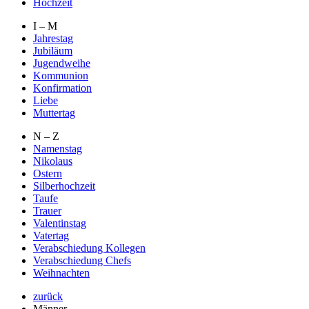
Hochzeit
I – M
Jahrestag
Jubiläum
Jugendweihe
Kommunion
Konfirmation
Liebe
Muttertag
N – Z
Namenstag
Nikolaus
Ostern
Silberhochzeit
Taufe
Trauer
Valentinstag
Vatertag
Verabschiedung Kollegen
Verabschiedung Chefs
Weihnachten
zurück
Männer